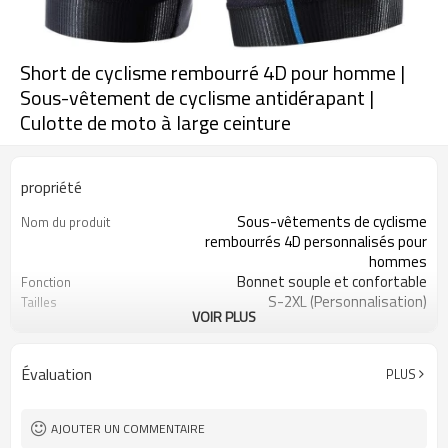
Short de cyclisme rembourré 4D pour homme |
Sous-vêtement de cyclisme antidérapant |
Culotte de moto à large ceinture
propriété
Sous-vêtements de cyclisme
Nom du produit
rembourrés 4D personnalisés pour
hommes
Bonnet souple et confortable
Fonction
S-2XL (Personnalisation)
Tailles
VOIR PLUS
Couleurs personnalisables
Couleur
81 % polyester, 19 % élasthanne
Tissu
Impression numérique
Artisanat
Évaluation
PLUS
Lavage en machine
Conseils d'entretien
1 pièce
Quantité minimale de
commande
AJOUTER UN COMMENTAIRE