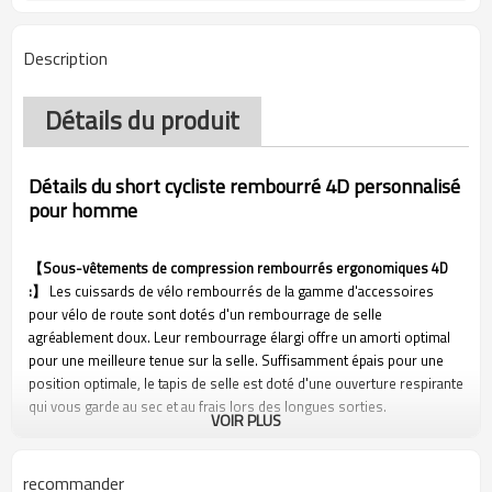
Description
Détails du produit
Détails du short cycliste rembourré 4D personnalisé
pour homme
【Sous-vêtements de compression rembourrés ergonomiques 4D
:】
Les cuissards de vélo rembourrés de la gamme d'accessoires
pour vélo de route sont dotés d'un rembourrage de selle
agréablement doux. Leur rembourrage élargi offre un amorti optimal
pour une meilleure tenue sur la selle. Suffisamment épais pour une
position optimale, le tapis de selle est doté d'une ouverture respirante
qui vous garde au sec et au frais lors des longues sorties.
VOIR PLUS
【Poignées de jambe antidérapantes :】
Le short de VTT rembourré
pour homme résout le problème rencontré par de nombreux cyclistes
recommander