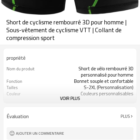
Short de cyclisme rembourré 3D pour homme |
Sous-vêtement de cyclisme VTT | Collant de
compression sport
propriété
Short de vélo rembourré 3D
Nom du produit
personnalisé pour homme
Bonnet souple et confortable
Fonction
S-2XL (Personnalisation)
Tailles
Couleurs personnalisables
Couleur
VOIR PLUS
90 % polyester, 10 % élasthanne
Tissu
Impression numérique
Artisanat
Lavage en machine
Conseils d'entretien
Évaluation
PLUS
1 pièce
Quantité minimale de
commande
AJOUTER UN COMMENTAIRE