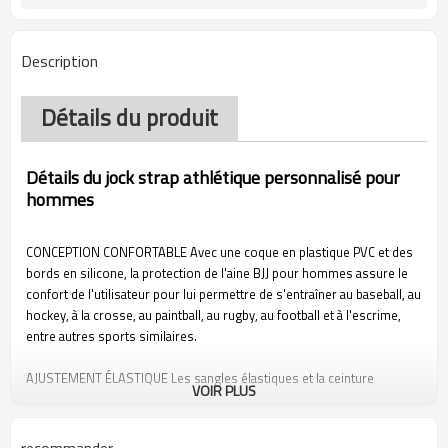
Description
Détails du produit
Détails du jock strap athlétique personnalisé pour
hommes
CONCEPTION CONFORTABLE Avec une coque en plastique PVC et des
bords en silicone, la protection de l'aine BJJ pour hommes assure le
confort de l'utilisateur pour lui permettre de s'entraîner au baseball, au
hockey, à la crosse, au paintball, au rugby, au football et à l'escrime,
entre autres sports similaires.
AJUSTEMENT ÉLASTIQUE Les sangles élastiques et la ceinture
VOIR PLUS
élastique permettent aux utilisateurs de trouver l'ajustement optimal
et confortable du support de l'aine, leur permettant de pratiquer et de
s'entraîner dans le plus grand confort possible.