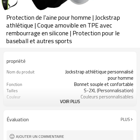
Protection de l'aine pour homme | Jockstrap
athlétique | Coque amovible en TPE avec
rembourrage en silicone | Protection pour le
baseball et autres sports
propriété
Jockstrap athlétique personnalisé
Nom du produit
pour homme
Bonnet souple et confortable
Fonction
S-2XL (Personnalisation)
Tailles
Couleurs personnalisables
Couleur
VOIR PLUS
90 % polyester, 10 % élasthanne
Tissu
Impression numérique
Artisanat
Lavage en machine
Conseils d'entretien
Évaluation
PLUS
1 pièce
Quantité minimale de
commande
AJOUTER UN COMMENTAIRE