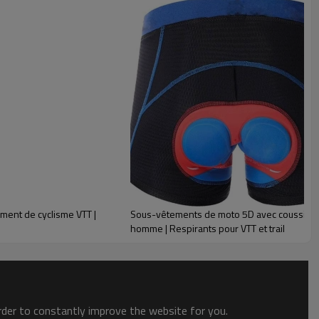
ment de cyclisme VTT |
Sous-vêtements de moto 5D avec coussin en 
homme | Respirants pour VTT et trail
Garantie
Nous garantissons que tous les articles de votre commande
groupée répondront à nos normes de qualité élevées. Chaque
produit est soigneusement inspecté selon les normes AQL 2.0-
order to constantly improve the website for you.