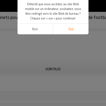
Détecté que vous accédez au site Web
mobile sur un ordinateur, souhaitez-vous
être redirigé vers le site Web de bureau ?
nets pour hommes et garçons | 7 coussinets de footbal
Cliquez sur « oui » pour continuer
Non
Oui
VOIR PLUS