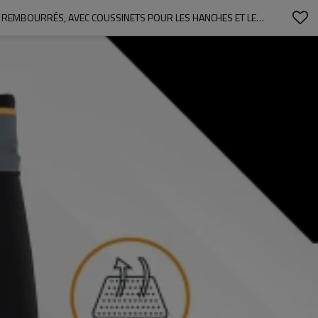
SOUS-VÊTEMENTS DE FOOTBALL AVEC CEINTURE ET COUSSINETS POUR HOMMES ET GARÇONS | 7 COUSSINETS DE FOOTBALL INTÉGRÉS ET REMBOURRÉS, AVEC COUSSINETS POUR LES HANCHES ET LES CUISSES ET POCHE POUR BONNETS