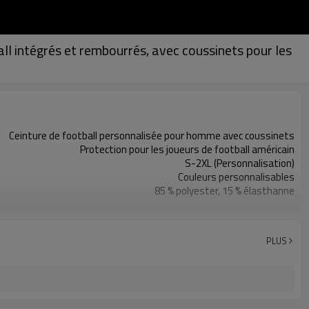
l intégrés et rembourrés, avec coussinets pour les
Ceinture de football personnalisée pour homme avec coussinets
Protection pour les joueurs de football américain
S-2XL (Personnalisation)
Couleurs personnalisables
85 % polyester, 15 % élasthanne
Impression numérique
Lavage en machine
1 pièce
PLUS