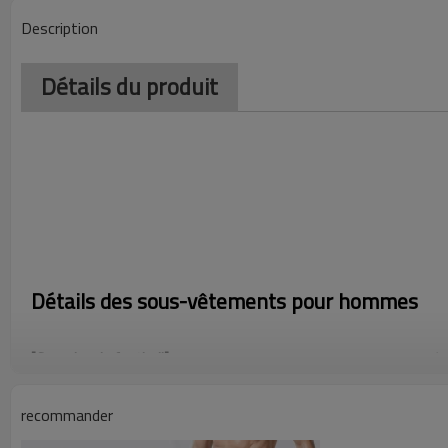
Description
Détails du produit
Détails des sous-vêtements pour hommes
[Coussins de football] -
Les protections de football sont fabriqué
flexible. Elles protègent les cuisses, les hanches et le bas du dos p
parties les plus sensibles du corps.
recommander