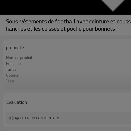
Sous-vêtements de football avec ceinture et coussi
hanches et les cuisses et poche pour bonnets
propriété
Nom du produit
Fonction
Tailles
Couleur
Tissu
Artisanat
Conseils d'entretien
Quantité minimale de commande
Évaluation
AJOUTER UN COMMENTAIRE