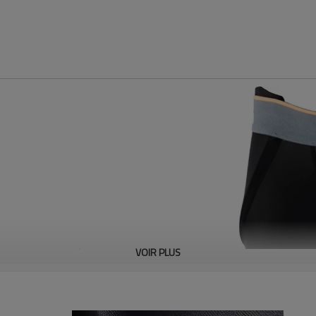
es en EVA, un matériau souple et
VOIR PLUS
endant le jeu et couvrent les