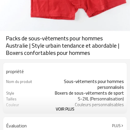
Packs de sous-vêtements pour hommes
Australie | Style urbain tendance et abordable |
Boxers confortables pour hommes
propriété
Sous-vêtements pour hommes
Nom du produit
personnalisés
Boxers de sous-vêtements de sport
Style
S-2XL (Personnalisation)
Tailles
Couleurs personnalisables
Couleur
VOIR PLUS
95 % coton, 5 % élasthanne
Tissu
Impression numérique
Artisanat
Lavage en machine
Conseils d'entretien
Évaluation
PLUS
1 pièce
Quantité minimale de