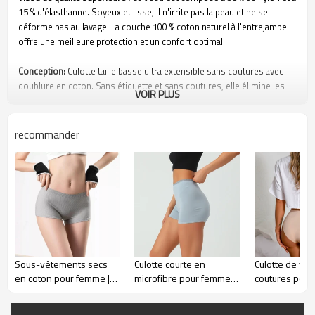
15 % d'élasthanne. Soyeux et lisse, il n'irrite pas la peau et ne se
déforme pas au lavage. La couche 100 % coton naturel à l'entrejambe
offre une meilleure protection et un confort optimal.
Conception:
Culotte taille basse ultra extensible sans coutures avec
doublure en coton. Sans étiquette et sans coutures, elle élimine les
VOIR PLUS
frottements et les pincements tout en minimisant les marques
invisibles.
recommander
Caractéristiques:
Taille basse et matières de haute qualité pour un look
sexy. Séchage rapide. Emportez ces sous-vêtements de sport
respirants et confortables avec vous. Adaptés aux voyages et aux
modes de vie actifs.
Fonction:
Technologie de résistance aux odeurs et d'évacuation de
l'humidité, vous garde au frais et au sec tout au long de la journée,
permet une liberté de mouvement.
Sous-vêtements secs
Culotte courte en
Culotte de yo
en coton pour femme |
microfibre pour femme |
coutures pour
Occasion:
Adaptés à toutes les saisons et à tous les types de
Shorty en coton doux |
Bordure délicate en
Slip respirant
vêtements, ils offrent une sensation de liberté totale. Sans coutures,
Culottes pour femme
dentelle festonnée |
rapide | Linger
ils sont aussi très confortables.