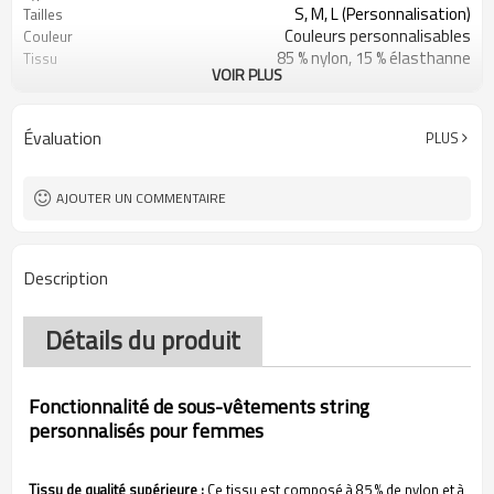
S, M, L (Personnalisation)
Tailles
Couleurs personnalisables
Couleur
85 % nylon, 15 % élasthanne
Tissu
VOIR PLUS
Impression numérique
Artisanat
Lavage en machine
Conseils d'entretien
1 pièce
Quantité minimale de
Évaluation
PLUS
commande
AJOUTER UN COMMENTAIRE
Description
Détails du produit
Fonctionnalité de sous-vêtements string
personnalisés pour femmes
Tissu de qualité supérieure :
Ce tissu est composé à 85 % de nylon et à