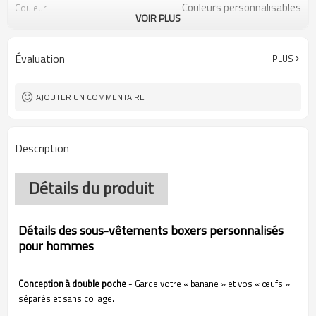
Couleurs personnalisables
Couleur
VOIR PLUS
80 % polyester, 20 % élasthanne
Tissu
Impression numérique
Artisanat
Lavage en machine
Conseils d'entretien
Évaluation
PLUS
1 pièce
Quantité minimale de
commande
AJOUTER UN COMMENTAIRE
Description
Détails du produit
Détails des sous-vêtements boxers personnalisés
pour hommes
Conception à double poche
- Garde votre « banane » et vos « œufs »
séparés et sans collage.