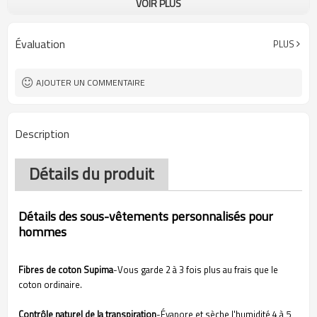
VOIR PLUS
86 % coton, 14 % élasthanne
Tissu
Impression numérique
Artisanat
Lavage en machine
Conseils d'entretien
Évaluation
PLUS
1 pièce
Quantité minimale de
commande
AJOUTER UN COMMENTAIRE
Description
Détails du produit
Détails des sous-vêtements personnalisés pour
hommes
Fibres de coton Supima
-
Vous garde 2 à 3 fois plus au frais que le
coton ordinaire.
Contrôle naturel de la transpiration
-
Évapore et sèche l'humidité 4 à 5