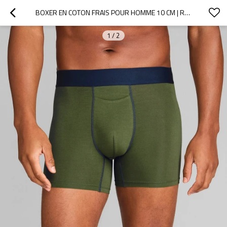
BOXER EN COTON FRAIS POUR HOMME 10 CM | RESPIRANT ET ÉVACUANT L'HUMIDITÉ | SOUS-VÊTEMENT DE VOYAGE POUR HOMME
1
/
2