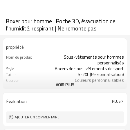
Boxer pour homme | Poche 3D, évacuation de
l'humidité, respirant | Ne remonte pas
propriété
Sous-vêtements pour hommes
Nom du produit
personnalisés
Boxers de sous-vêtements de sport
Style
S-2XL (Personnalisation)
Tailles
Couleurs personnalisables
Couleur
VOIR PLUS
90 % modal, 10 % élasthanne
Tissu
Impression numérique
Artisanat
Lavage en machine
Conseils d'entretien
Évaluation
PLUS
1 pièce
Quantité minimale de
commande
AJOUTER UN COMMENTAIRE