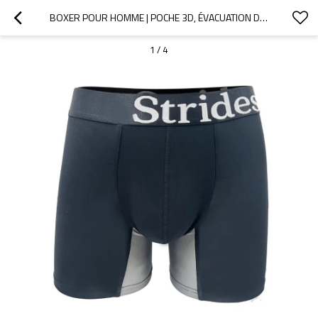
BOXER POUR HOMME | POCHE 3D, ÉVACUATION DE L'HUMIDITÉ, RESPIRANT | NE REMONTE PAS
1
/
4