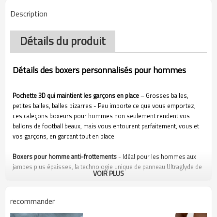
Description
Détails du produit
Détails des boxers personnalisés pour hommes
Pochette 3D qui maintient les garçons en place
– Grosses balles,
petites balles, balles bizarres - Peu importe ce que vous emportez,
ces caleçons boxeurs pour hommes non seulement rendent vos
ballons de football beaux, mais vous entourent parfaitement, vous et
vos garçons, en gardant tout en place
Boxers pour homme anti-frottements
- Idéal pour les hommes aux
jambes plus épaisses, la technologie unique de panneau Ultraglyde de
VOIR PLUS
The Geniuses aide à prévenir les remontées et ces moments de
réajustement gênants avec vos mains sur votre boxer
recommander
Vous garde au frais et au frais
- Le boxer anti-humidité pour homme