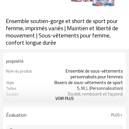
Ensemble soutien-gorge et short de sport pour
femme, imprimés variés | Maintien et liberté de
mouvement | Sous-vêtements pour femme,
confort longue durée
propriété
Ensemble de sous-vêtements
Nom du produit
personnalisés pour femmes
Boxers de sous-vêtements de sport
Style
S, M, L (Personnalisation)
Tailles
Doublé, rembourré et façonné
Soutien
VOIR PLUS
Couleurs personnalisables
Couleur
90 % polyester, 10 % élasthanne
Tissu
Impression numérique
Artisanat
Évaluation
PLUS
Lavage en machine
Conseils d'entretien
1 pièce
Quantité minimale de
commande