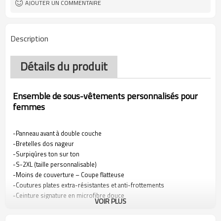
AJOUTER UN COMMENTAIRE
Description
Détails du produit
Ensemble de sous-vêtements personnalisés pour
femmes
-Panneau avant à double couche
-Bretelles dos nageur
-Surpiqûres ton sur ton
-S-2XL (taille personnalisable)
-Moins de couverture – Coupe flatteuse
-Coutures plates extra-résistantes et anti-frottements
-Ceinture signature en microfibre douce
VOIR PLUS
-Soutien-gorge d'entraînement à dos nageur
-Devant doublé avec un tissu en microfibre mélangé respirant et doux