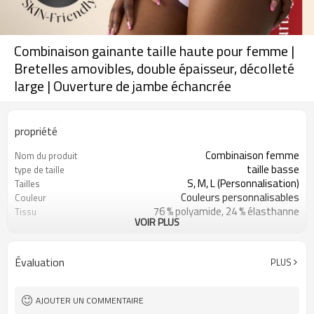
Combinaison gainante taille haute pour femme |
Bretelles amovibles, double épaisseur, décolleté
large | Ouverture de jambe échancrée
propriété
Combinaison femme
Nom du produit
taille basse
type de taille
S, M, L (Personnalisation)
Tailles
Couleurs personnalisables
Couleur
76 % polyamide, 24 % élasthanne
Tissu
VOIR PLUS
Impression numérique
Artisanat
Lavage des mains
Conseils d'entretien
1 pièce
Quantité minimale de
Évaluation
PLUS
commande
AJOUTER UN COMMENTAIRE