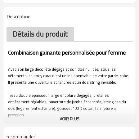
Description
Détails du produit
Combinaison gainante personnalisée pour femme
Avec son large décolleté dégagé et son dos nu, idéal sous les
vêtements, ce body caraco est un indispensable de votre garde-robe.
Il présente une ouverture échancrée et un dos string invisible.
Tissu double épaisseur, large encolure dégagée, bretelles
entièrement réglables, ouverture de jambe échancrée, string bas du
dos (légèrement échancré), gousset 100 % coton, fermeture à
pression
VOIR PLUS
Lavage en machine à froid, blanchiment sans chlore, repassage à
basse température, ne pas nettoyer à sec
recommander