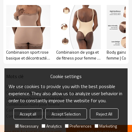
Combinaison sport rose
Combinaison de yoga et
Body gainant 
basique et décontractée
de fitness pour femme |
femme | Col r
| Col carré en patchwork
Combinaison gainante
coutures | Gai
de dentelle | Tenue de
une pièce gainante |
cuisse avec c
yoga gainante pour
Body string sculptant
amovibles
Cookie settings
Mots clé
femme
sans coutures
We use cookies to provide you with the best possible
Combinaison élégante pour femme
Combinaison femme à manches longues
experience. They also allow us to analyze user behavior in
Combinaison femme grande taille
order to constantly improve the website for you.
Combinaison noire pour femme
Combinaison confortable pour femme
Accept all
Accept Selection
Reject All
Combinaison gainante pour femme
Necessary
Analytics
Preferences
Marketing