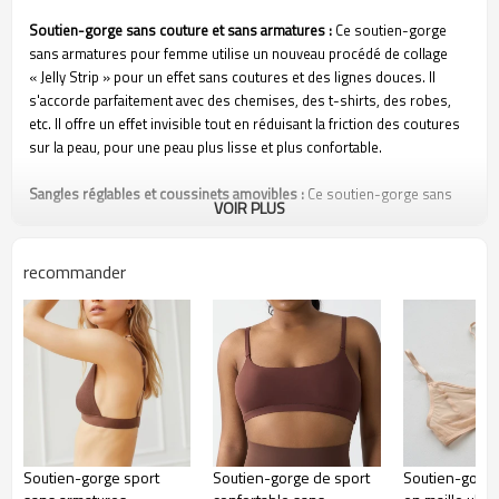
Soutien-gorge sans couture et sans armatures :
Ce soutien-gorge
sans armatures pour femme utilise un nouveau procédé de collage
« Jelly Strip » pour un effet sans coutures et des lignes douces. Il
s'accorde parfaitement avec des chemises, des t-shirts, des robes,
etc. Il offre un effet invisible tout en réduisant la friction des coutures
sur la peau, pour une peau plus lisse et plus confortable.
Sangles réglables et coussinets amovibles :
Ce soutien-gorge sans
VOIR PLUS
armatures pour femme est doté de bretelles élastiques souples et
réglables pour un confort optimal tout au long de la journée et d'un
dos croisé. Le coussinet amovible offre un effet push-up et liftant
recommander
confortable, et vous pouvez le retirer ou le laisser selon vos besoins.
Tissu super doux et respirant :
Ce soutien-gorge sans armatures pour
femme est confectionné dans un tissu doux et soyeux, confortable et
respirant, pour vous garder au sec toute la journée. Sa coupe
couvrante maintient le soutien-gorge en place et évite les ajustements
fréquents.
Soutien-gorge sport
Soutien-gorge de sport
Soutien-gorge