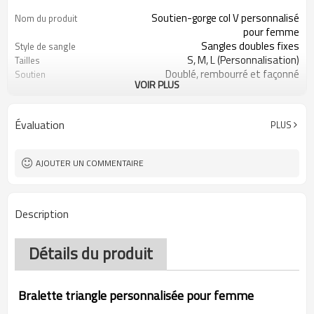
Soutien-gorge col V personnalisé
Nom du produit
pour femme
Sangles doubles fixes
Style de sangle
S, M, L (Personnalisation)
Tailles
Doublé, rembourré et façonné
Soutien
VOIR PLUS
Couleurs personnalisables
Couleur
85 Nylon 15% Élasthanne
Tissu
Impression numérique
Artisanat
Évaluation
PLUS
Lavage en machine
Conseils d'entretien
1 pièce
Quantité minimale de
commande
AJOUTER UN COMMENTAIRE
Description
Détails du produit
Bralette triangle personnalisée pour femme