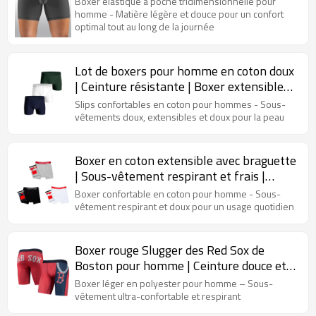
Boxer élastique à poche tridimensionnelle pour
homme - Matière légère et douce pour un confort
optimal tout au long de la journée
Lot de boxers pour homme en coton doux
| Ceinture résistante | Boxer extensible
de qualité supérieure
Slips confortables en coton pour hommes - Sous-
vêtements doux, extensibles et doux pour la peau
Boxer en coton extensible avec braguette
| Sous-vêtement respirant et frais |
Sous-vêtement ultra-confortable pour
Boxer confortable en coton pour homme - Sous-
homme
vêtement respirant et doux pour un usage quotidien
Boxer rouge Slugger des Red Sox de
Boston pour homme | Ceinture douce et
moelleuse sans étiquette | Sous-
Boxer léger en polyester pour homme – Sous-
vêtement imprimé pour homme
vêtement ultra-confortable et respirant