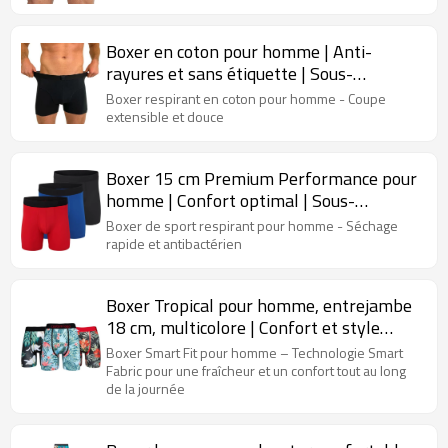
Boxer en coton pour homme | Anti-
rayures et sans étiquette | Sous-
vêtements confortables pour homme
Boxer respirant en coton pour homme - Coupe
extensible et douce
Boxer 15 cm Premium Performance pour
homme | Confort optimal | Sous-
vêtement anti-humidité pour homme
Boxer de sport respirant pour homme - Séchage
rapide et antibactérien
Boxer Tropical pour homme, entrejambe
18 cm, multicolore | Confort et style
inégalés | Boxers fitness pour homme
Boxer Smart Fit pour homme – Technologie Smart
Fabric pour une fraîcheur et un confort tout au long
de la journée