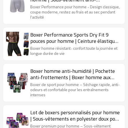
frottements | Respirant et évacuant
Boxer Performance pour homme - Design classique,
l'humidité
coupe moderne, restez au frais et au sec pendant
l'activité
Boxer Performance Sports Dry Fit 9
pouces pour homme | Ceinture élastique
souple | Sous-vêtement long grande
Boxer homme résistant : confort toute la journée et
taille pour homme
longue durée de vie
Boxer homme anti-humidité | Pochette
anti-frottements | Boxer homme aux
couleurs vives
Boxer de sport pour homme – Séchage rapide, anti-
odeurs et confortable pour les entraînements
intenses
Lot de boxers personnalisés pour homme
| Sous-vêtements en polyester doux pour
un confort optimal tout au long de la
Boxer premium pour homme – Sous-vêtement