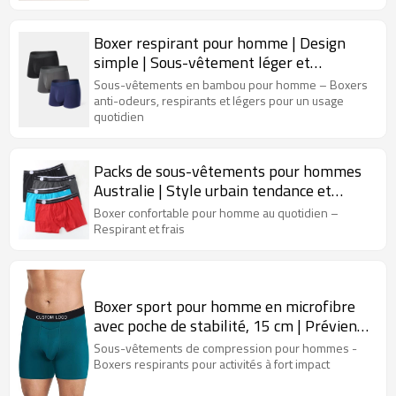
Boxer respirant pour homme | Design
simple | Sous-vêtement léger et
évacuant l'humidité
Sous-vêtements en bambou pour homme – Boxers
anti-odeurs, respirants et légers pour un usage
quotidien
Packs de sous-vêtements pour hommes
Australie | Style urbain tendance et
abordable | Boxers confortables pour
Boxer confortable pour homme au quotidien –
hommes
Respirant et frais
Boxer sport pour homme en microfibre
avec poche de stabilité, 15 cm | Prévient
les irritations | Sous-vêtement ultra-
Sous-vêtements de compression pour hommes -
confortable pour homme
Boxers respirants pour activités à fort impact