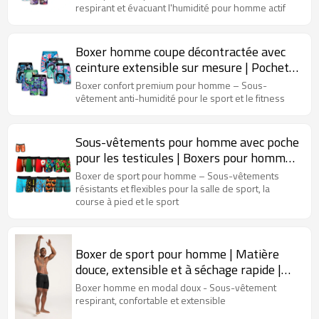
journée
respirant et évacuant l'humidité pour homme actif
Boxer homme coupe décontractée avec
ceinture extensible sur mesure | Pochette
en micro-maille respirante et étanche |
Boxer confort premium pour homme – Sous-
Sous-vêtements pour homme aux
vêtement anti-humidité pour le sport et le fitness
imprimés amusants
Sous-vêtements pour homme avec poche
pour les testicules | Boxers pour homme
avec braguette | Boxers en modal avec
Boxer de sport pour homme – Sous-vêtements
poche
résistants et flexibles pour la salle de sport, la
course à pied et le sport
Boxer de sport pour homme | Matière
douce, extensible et à séchage rapide |
Sous-vêtements pour homme sur mesure
Boxer homme en modal doux - Sous-vêtement
respirant, confortable et extensible