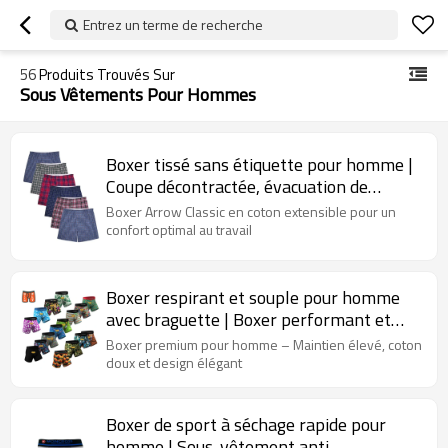
Entrez un terme de recherche
56
Produits Trouvés Sur
Sous Vêtements Pour Hommes
Boxer tissé sans étiquette pour homme |
Coupe décontractée, évacuation de
l'humidité | Sous-vêtements pour
Boxer Arrow Classic en coton extensible pour un
homme, couleurs assorties, lots multiples
confort optimal au travail
Boxer respirant et souple pour homme
avec braguette | Boxer performant et
doux | Sous-vêtements actifs à séchage
Boxer premium pour homme – Maintien élevé, coton
rapide pour homme
doux et design élégant
Boxer de sport à séchage rapide pour
homme | Sous-vêtement anti-