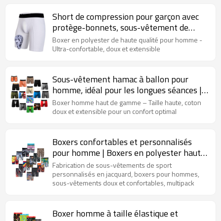
Short de compression pour garçon avec
protège-bonnets, sous-vêtement de
sport coulissant | Poche intégrée | Boxer
Boxer en polyester de haute qualité pour homme -
d'entraînement pour homme
Ultra-confortable, doux et extensible
Sous-vêtement hamac à ballon pour
homme, idéal pour les longues séances |
Tissu respirant et évacuant l'humidité |
Boxer homme haut de gamme – Taille haute, coton
Boxer pour homme
doux et extensible pour un confort optimal
Boxers confortables et personnalisés
pour homme | Boxers en polyester haute
performance | Technologie anti-humidité
Fabrication de sous-vêtements de sport
personnalisés en jacquard, boxers pour hommes,
sous-vêtements doux et confortables, multipack
Boxer homme à taille élastique et