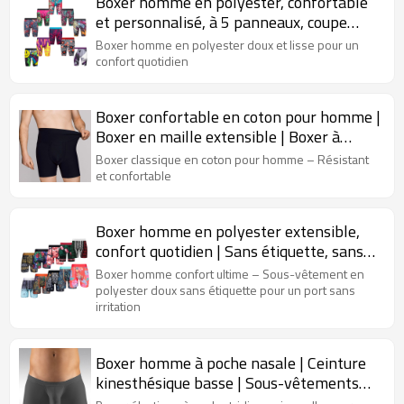
Boxer homme en polyester, confortable
et personnalisé, à 5 panneaux, coupe
parfaite, imprimés variés et motifs
Boxer homme en polyester doux et lisse pour un
tendance.
confort quotidien
Boxer confortable en coton pour homme |
Boxer en maille extensible | Boxer à
braguette boutonnée
Boxer classique en coton pour homme – Résistant
et confortable
Boxer homme en polyester extensible,
confort quotidien | Sans étiquette, sans
démangeaisons | Sous-vêtements pour
Boxer homme confort ultime – Sous-vêtement en
homme aux couleurs vives
polyester doux sans étiquette pour un port sans
irritation
Boxer homme à poche nasale | Ceinture
kinesthésique basse | Sous-vêtements
masculins pour le quotidien