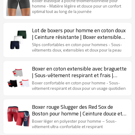
Boxer élastique à poche tridimensionnelle pour
homme - Matière légère et douce pour un confort
optimal tout au long de la journée
Lot de boxers pour homme en coton doux
| Ceinture résistante | Boxer extensible
de qualité supérieure
Slips confortables en coton pour hommes - Sous-
vêtements doux, extensibles et doux pour la peau
Boxer en coton extensible avec braguette
| Sous-vêtement respirant et frais |
Sous-vêtement ultra-confortable pour
Boxer confortable en coton pour homme - Sous-
homme
vêtement respirant et doux pour un usage quotidien
Boxer rouge Slugger des Red Sox de
Boston pour homme | Ceinture douce et
moelleuse sans étiquette | Sous-
Boxer léger en polyester pour homme – Sous-
vêtement imprimé pour homme
vêtement ultra-confortable et respirant