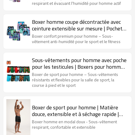
journée
respirant et évacuant l'humidité pour homme actif
Boxer homme coupe décontractée avec
ceinture extensible sur mesure | Pochette
en micro-maille respirante et étanche |
Boxer confort premium pour homme – Sous-
Sous-vêtements pour homme aux
vêtement anti-humidité pour le sport et le fitness
imprimés amusants
Sous-vêtements pour homme avec poche
pour les testicules | Boxers pour homme
avec braguette | Boxers en modal avec
Boxer de sport pour homme – Sous-vêtements
poche
résistants et flexibles pour la salle de sport, la
course à pied et le sport
Boxer de sport pour homme | Matière
douce, extensible et à séchage rapide |
Sous-vêtements pour homme sur mesure
Boxer homme en modal doux - Sous-vêtement
respirant, confortable et extensible