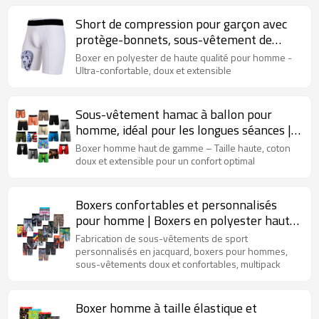
Short de compression pour garçon avec
protège-bonnets, sous-vêtement de
sport coulissant | Poche intégrée | Boxer
Boxer en polyester de haute qualité pour homme -
d'entraînement pour homme
Ultra-confortable, doux et extensible
Sous-vêtement hamac à ballon pour
homme, idéal pour les longues séances |
Tissu respirant et évacuant l'humidité |
Boxer homme haut de gamme – Taille haute, coton
Boxer pour homme
doux et extensible pour un confort optimal
Boxers confortables et personnalisés
pour homme | Boxers en polyester haute
performance | Technologie anti-humidité
Fabrication de sous-vêtements de sport
personnalisés en jacquard, boxers pour hommes,
sous-vêtements doux et confortables, multipack
Boxer homme à taille élastique et