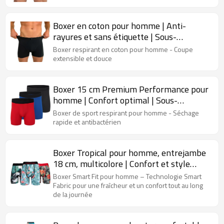
Boxer en coton pour homme | Anti-
rayures et sans étiquette | Sous-
vêtements confortables pour homme
Boxer respirant en coton pour homme - Coupe
extensible et douce
Boxer 15 cm Premium Performance pour
homme | Confort optimal | Sous-
vêtement anti-humidité pour homme
Boxer de sport respirant pour homme - Séchage
rapide et antibactérien
Boxer Tropical pour homme, entrejambe
18 cm, multicolore | Confort et style
inégalés | Boxers fitness pour homme
Boxer Smart Fit pour homme – Technologie Smart
Fabric pour une fraîcheur et un confort tout au long
de la journée