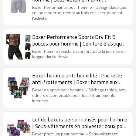
frottements | Respirant et évacuant
Boxer Performance pour homme - Design classique,
l'humidité
coupe moderne, restez au frais et au sec pendant
l'activité
Boxer Performance Sports Dry Fit 9
pouces pour homme | Ceinture élastique
souple | Sous-vêtement long grande
Boxer homme résistant : confort toute la journée et
taille pour homme
longue durée de vie
Boxer homme anti-humidité | Pochette
anti-frottements | Boxer homme aux
couleurs vives
Boxer de sport pour homme – Séchage rapide, anti-
odeurs et confortable pour les entraînements
intenses
Lot de boxers personnalisés pour homme
| Sous-vêtements en polyester doux pour
un confort optimal tout au long de la
Boxer premium pour homme – Sous-vêtement