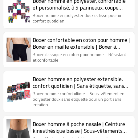
Boxer homme en polyester, confortable
et personnalisé, à 5 panneaux, coupe
parfaite, imprimés variés et motifs
Boxer homme en polyester doux et lisse pour un
tendance.
confort quotidien
Boxer confortable en coton pour homme |
Boxer en maille extensible | Boxer à
braguette boutonnée
Boxer classique en coton pour homme – Résistant
et confortable
Boxer homme en polyester extensible,
confort quotidien | Sans étiquette, sans
démangeaisons | Sous-vêtements pour
Boxer homme confort ultime – Sous-vêtement en
homme aux couleurs vives
polyester doux sans étiquette pour un port sans
irritation
Boxer homme à poche nasale | Ceinture
kinesthésique basse | Sous-vêtements
masculins pour le quotidien