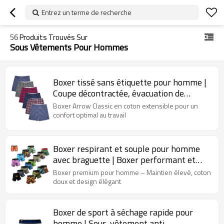
Entrez un terme de recherche
56
Produits Trouvés Sur
Sous Vêtements Pour Hommes
Boxer tissé sans étiquette pour homme |
Coupe décontractée, évacuation de
l'humidité | Sous-vêtements pour
Boxer Arrow Classic en coton extensible pour un
homme, couleurs assorties, lots multiples
confort optimal au travail
Boxer respirant et souple pour homme
avec braguette | Boxer performant et
doux | Sous-vêtements actifs à séchage
Boxer premium pour homme – Maintien élevé, coton
rapide pour homme
doux et design élégant
Boxer de sport à séchage rapide pour
homme | Sous-vêtement anti-