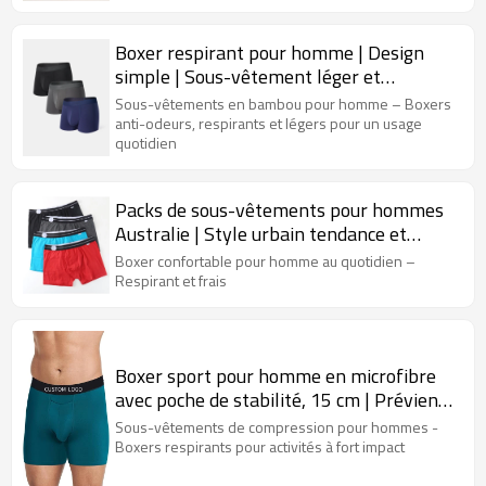
Boxer respirant pour homme | Design
simple | Sous-vêtement léger et
évacuant l'humidité
Sous-vêtements en bambou pour homme – Boxers
anti-odeurs, respirants et légers pour un usage
quotidien
Packs de sous-vêtements pour hommes
Australie | Style urbain tendance et
abordable | Boxers confortables pour
Boxer confortable pour homme au quotidien –
hommes
Respirant et frais
Boxer sport pour homme en microfibre
avec poche de stabilité, 15 cm | Prévient
les irritations | Sous-vêtement ultra-
Sous-vêtements de compression pour hommes -
confortable pour homme
Boxers respirants pour activités à fort impact