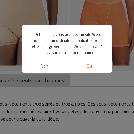
Détecté que vous accédez au site Web
mobile sur un ordinateur, souhaitez-vous
être redirigé vers le site Web de bureau ?
Cliquez sur « oui » pour continuer
Non
Oui
s sous-vêtements pour hommes
sous-vêtements trop serrés ou trop amples. Des sous-vêtements trop 
 le maintien nécessaire. L'essentiel est de trouver une paire bien 
se pour trouver la taille idéale.