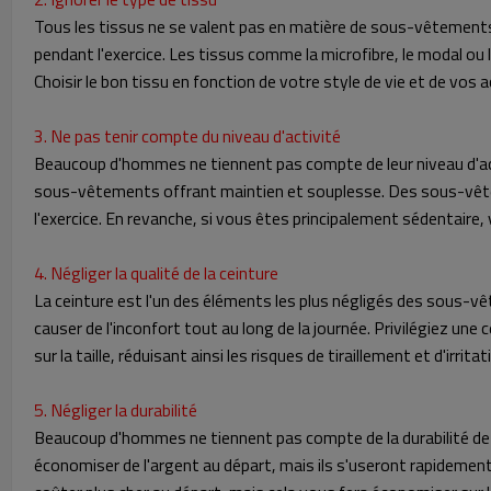
Tous les tissus ne se valent pas en matière de sous-vêtements. 
pendant l'exercice. Les tissus comme la microfibre, le modal ou
Choisir le bon tissu en fonction de votre style de vie et de vos 
3. Ne pas tenir compte du niveau d'activité
Beaucoup d'hommes ne tiennent pas compte de leur niveau d'ac
sous-vêtements offrant maintien et souplesse. Des sous-vêteme
l'exercice. En revanche, si vous êtes principalement sédentaire,
4. Négliger la qualité de la ceinture
La ceinture est l'un des éléments les plus négligés des sous-v
causer de l'inconfort tout au long de la journée. Privilégiez une
sur la taille, réduisant ainsi les risques de tiraillement et d'irritat
5. Négliger la durabilité
Beaucoup d'hommes ne tiennent pas compte de la durabilité de
économiser de l'argent au départ, mais ils s'useront rapidement,