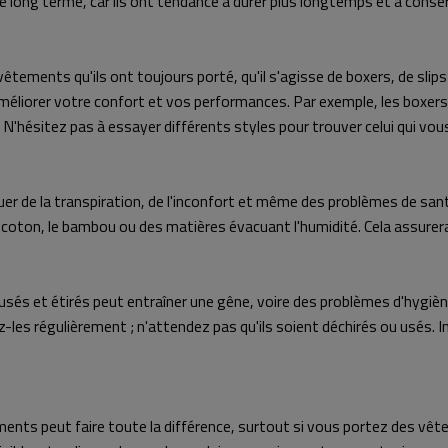
e long terme, car ils ont tendance à durer plus longtemps et à conser
ments qu'ils ont toujours porté, qu'il s'agisse de boxers, de slips
éliorer votre confort et vos performances. Par exemple, les boxers a
N'hésitez pas à essayer différents styles pour trouver celui qui vou
er de la transpiration, de l'inconfort et même des problèmes de s
ton, le bambou ou des matières évacuant l'humidité. Cela assurera 
usés et étirés peut entraîner une gêne, voire des problèmes d'hygièn
z-les régulièrement ; n'attendez pas qu'ils soient déchirés ou usés.
ents peut faire toute la différence, surtout si vous portez des vête