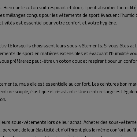
Bien que le coton soit respirant et doux, il peut absorber l'humidit
 les mélanges conçus pour les vêtements de sport évacuent l'humidité,
activités est essentiel pour votre confort et votre hygiène.
tivité lorsqu'ils choisissent leurs sous-vêtements. Si vous êtes 
nts de sport en matières extensibles et évacuant l'humidité vous 
 vous préférerez peut-être un coton doux et respirant pour un confort
êtements, mais elle est essentielle au confort. Les ceintures bon ma
 ceinture souple, élastique et résistante. Une ceinture large est égale
ion.
 leurs sous-vêtements lors de leur achat. Acheter des sous-vêteme
 perdront de leur élasticité et n'offriront plus le même confort au fi