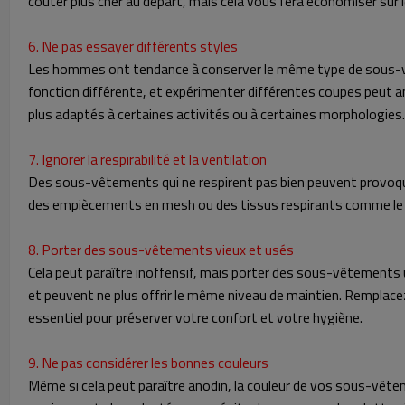
coûter plus cher au départ, mais cela vous fera économiser sur l
6. Ne pas essayer différents styles
Les hommes ont tendance à conserver le même type de sous-vête
fonction différente, et expérimenter différentes coupes peut am
plus adaptés à certaines activités ou à certaines morphologies. 
7. Ignorer la respirabilité et la ventilation
Des sous-vêtements qui ne respirent pas bien peuvent provoqu
des empiècements en mesh ou des tissus respirants comme le co
8. Porter des sous-vêtements vieux et usés
Cela peut paraître inoffensif, mais porter des sous-vêtements 
et peuvent ne plus offrir le même niveau de maintien. Remplace
essentiel pour préserver votre confort et votre hygiène.
9. Ne pas considérer les bonnes couleurs
Même si cela peut paraître anodin, la couleur de vos sous-vêtem